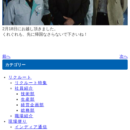
2月18日にお越し頂きました。
くれぐれも、先に帰国なさらないで下さいね！
前へ
次へ
カテゴリー
リクルート
リクルート特集
社員紹介
技術部
生産部
経営企画部
総務部
職場紹介
現場便り
インディア通信