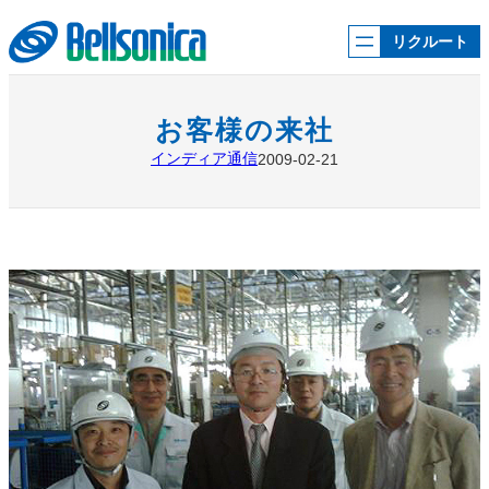
内
容
リクルート
を
ス
キ
ッ
お客様の来社
プ
インディア通信
2009-02-21