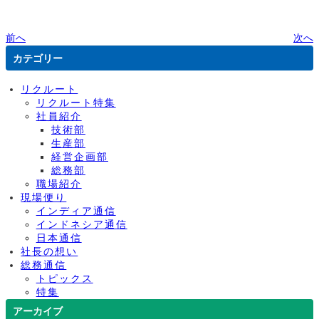
前へ
次へ
カテゴリー
リクルート
リクルート特集
社員紹介
技術部
生産部
経営企画部
総務部
職場紹介
現場便り
インディア通信
インドネシア通信
日本通信
社長の想い
総務通信
トピックス
特集
アーカイブ