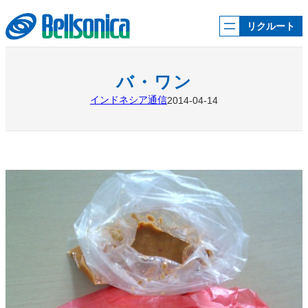
内
容
リクルート
を
ス
キ
ッ
バ・ワン
プ
インドネシア通信
2014-04-14