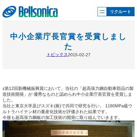
内
容
リクルート
を
ス
キ
ッ
中小企業庁長官賞を受賞しまし
プ
た
トピックス
2015-02-27
z第12回新機械振興賞において、当社の「超高張力鋼自動車部品の製
造技術開発」が 優秀なものと認められ中小企業庁長官賞を受賞しま
した。
当社と東京大学及びスズキ(株)で共同で研究を行い、 1180MPa級ウ
ルトラハイテン材の量産化技術が評価された結果です。
今後も超高張力鋼板の加工技術の開発に取り組んでいきます。