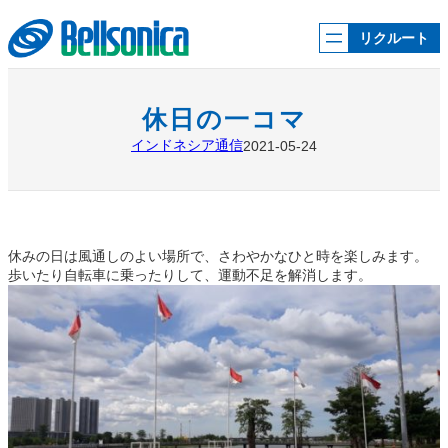
内
容
リクルート
を
ス
キ
ッ
休日の一コマ
プ
インドネシア通信
2021-05-24
休みの日は風通しのよい場所で、さわやかなひと時を楽しみます。
歩いたり自転車に乗ったりして、運動不足を解消します。