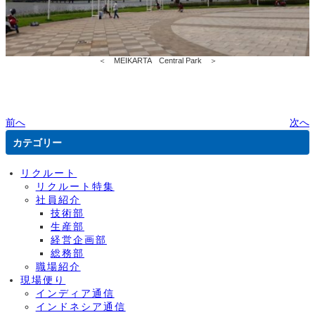
＜ MEIKARTA Central Park ＞
前へ
次へ
カテゴリー
リクルート
リクルート特集
社員紹介
技術部
生産部
経営企画部
総務部
職場紹介
現場便り
インディア通信
インドネシア通信