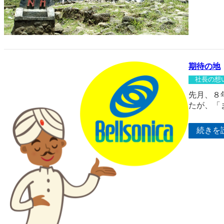
期待の地
社長の想
先月、８
たが、「
続きを