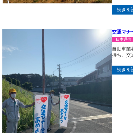
続きを
交通マナ
日本通信
自動車業
持ち、交
続きを