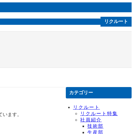
ルソニカ通信
会社案内
技術｜製品
お問合せ
リクルート
C S R
カテゴリー
リクルート
リクルート特集
ています。
社員紹介
技術部
生産部