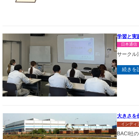
学習と実
日本通信
サークル
続きを
大きさを
インディ
BACI