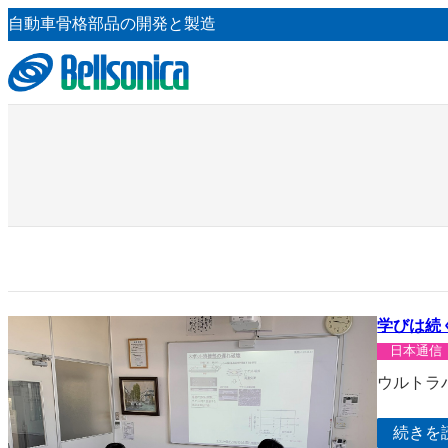
内
自動車骨格部品の開発と製造
容
を
ス
キ
ッ
プ
学びは続
日本通信
ウルトラ
続きを