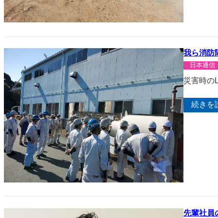
我ら消防
日本通信
災害時の
続きを
先輩社員の