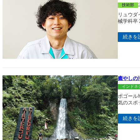
技術部
リュウダ
械学科卒 
続きを
癒やしの
インドネ
ボゴール
気のスポ
続きを