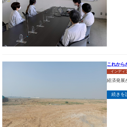
これから
インディ
経済発展
続きを