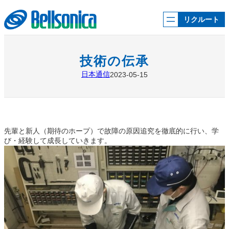
内
容
リクルート
を
ス
キ
ッ
技術の伝承
プ
日本通信
2023-05-15
先輩と新人（期待のホープ）で故障の原因追究を徹底的に行い、学
び・経験して成長していきます。