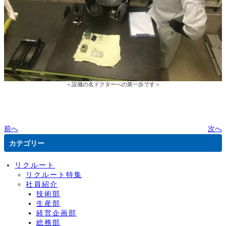
＜設備の名ドクターへの第一歩です＞
前へ
次へ
カテゴリー
リクルート
リクルート特集
社員紹介
技術部
生産部
経営企画部
総務部