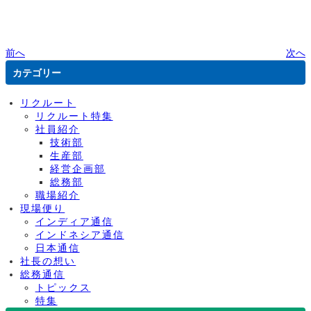
前へ
次へ
カテゴリー
リクルート
リクルート特集
社員紹介
技術部
生産部
経営企画部
総務部
職場紹介
現場便り
インディア通信
インドネシア通信
日本通信
社長の想い
総務通信
トピックス
特集