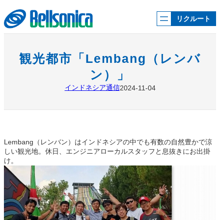
内
容
リクルート
を
ス
キ
ッ
観光都市「Lembang（レンバ
プ
ン）」
インドネシア通信
2024-11-04
Lembang（レンバン）はインドネシアの中でも有数の自然豊かで涼
しい観光地。休日、エンジニアローカルスタッフと息抜きにお出掛
け。