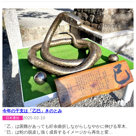
今年の干支は「乙巳」きのとみ
2025-02-10
日本通信
「乙」は困難があっても紆余曲折しながらしなやかに伸びる草木、
「巳」は蛇の脱皮し強く成長するイメージから再生と変…