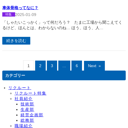
車体骨格ってなに？
2025-01-09
特集
「しゃたいこっかく」って何だろう？ たまに工場から聞こえてく
るけど、ほんとは、わからないのね… ほう、ほう、人…
続きを読む
1
2
3
…
6
Next
»
カテゴリー
リクルート
リクルート特集
社員紹介
技術部
生産部
経営企画部
総務部
職場紹介