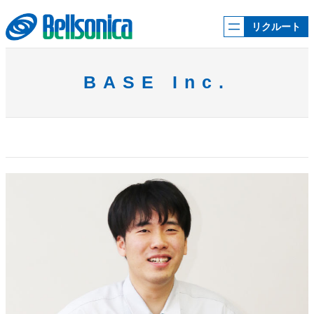
内
容
リクルート
を
ス
キ
ッ
BASE Inc.
プ