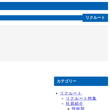
ルソニカ通信
会社案内
技術｜製品
お問合せ
リクルート
C S R
カテゴリー
リクルート
リクルート特集
社員紹介
技術部