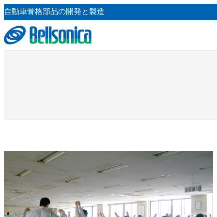
内
自動車骨格部品の開発と製造
容
を
ス
キ
ッ
プ