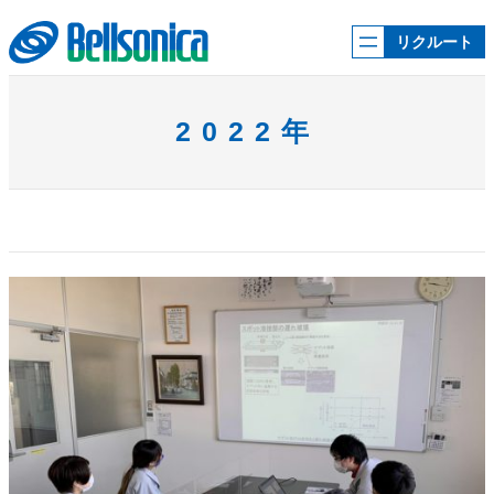
内
容
リクルート
を
ス
キ
ッ
2022年
プ