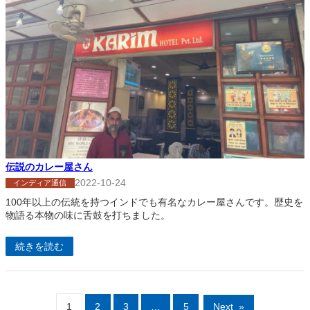
伝説のカレー屋さん
2022-10-24
インディア通信
100年以上の伝統を持つインドでも有名なカレー屋さんです。歴史を
物語る本物の味に舌鼓を打ちました。
続きを読む
1
2
3
…
5
Next
»