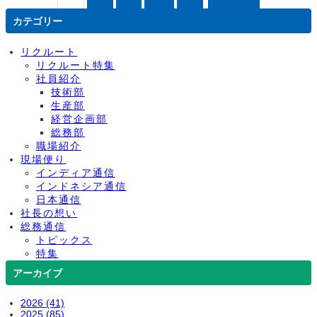
カテゴリー
リクルート
リクルート特集
社員紹介
技術部
生産部
経営企画部
総務部
職場紹介
現場便り
インディア通信
インドネシア通信
日本通信
社長の想い
総務通信
トピックス
特集
アーカイブ
2026 (41)
2025 (85)