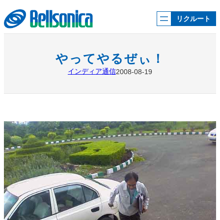
内
容
リクルート
を
ス
キ
ッ
やってやるぜぃ！
プ
インディア通信
2008-08-19