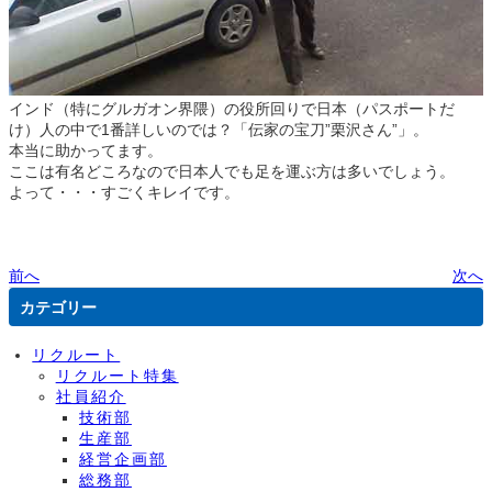
インド（特にグルガオン界隈）の役所回りで日本（パスポートだ
け）人の中で1番詳しいのでは？「伝家の宝刀”栗沢さん”」。
本当に助かってます。
ここは有名どころなので日本人でも足を運ぶ方は多いでしょう。
よって・・・すごくキレイです。
前へ
次へ
カテゴリー
リクルート
リクルート特集
社員紹介
技術部
生産部
経営企画部
総務部