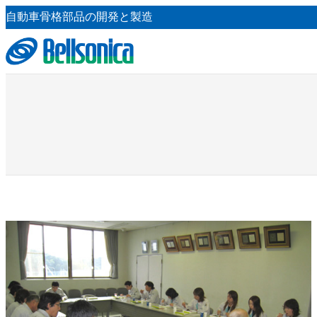
内
自動車骨格部品の開発と製造
容
を
ス
キ
ッ
プ