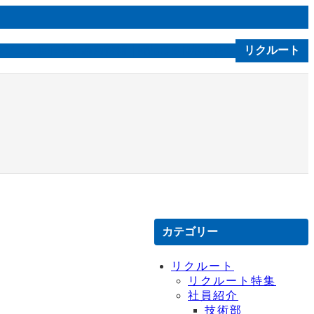
ルソニカ通信
会社案内
技術｜製品
お問合せ
リクルート
C S R
カテゴリー
リクルート
リクルート特集
社員紹介
技術部