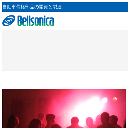
内
自動車骨格部品の開発と製造
容
を
ス
キ
ッ
プ