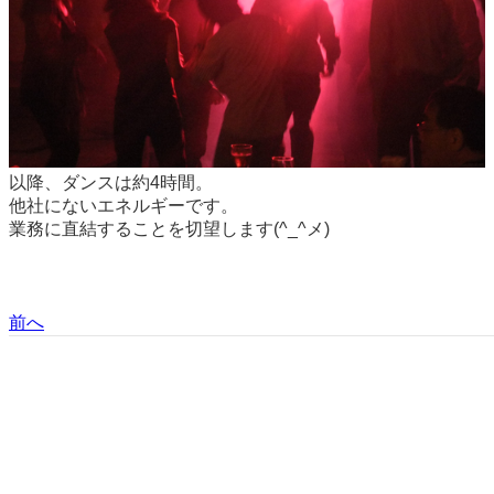
以降、ダンスは約4時間。
他社にないエネルギーです。
業務に直結することを切望します(^_^メ)
前へ