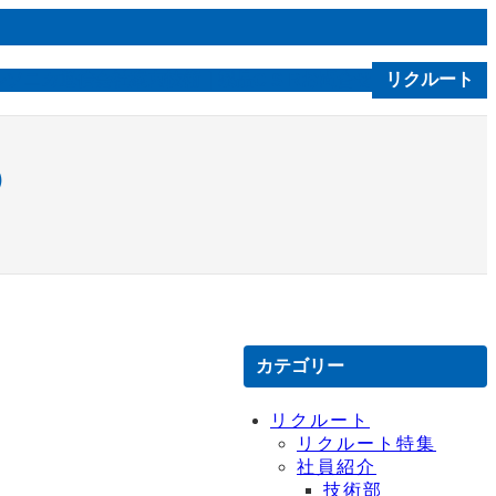
ルソニカ通信
会社案内
技術｜製品
お問合せ
リクルート
C S R
③
カテゴリー
リクルート
リクルート特集
社員紹介
技術部