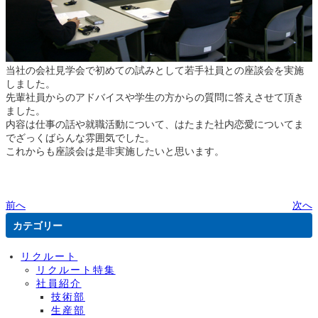
当社の会社見学会で初めての試みとして若手社員との座談会を実施
しました。
先輩社員からのアドバイスや学生の方からの質問に答えさせて頂き
ました。
内容は仕事の話や就職活動について、はたまた社内恋愛についてま
でざっくばらんな雰囲気でした。
これからも座談会は是非実施したいと思います。
前へ
次へ
カテゴリー
リクルート
リクルート特集
社員紹介
技術部
生産部