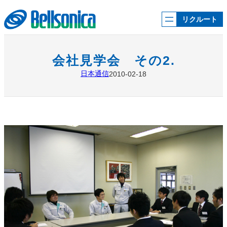
内
容
リクルート
を
ス
キ
ッ
会社見学会 その2.
プ
日本通信
2010-02-18