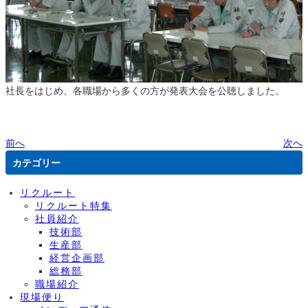
社長をはじめ、各職場から多くの方が発表大会を公聴しました。
前へ
次へ
カテゴリー
リクルート
リクルート特集
社員紹介
技術部
生産部
経営企画部
総務部
職場紹介
現場便り