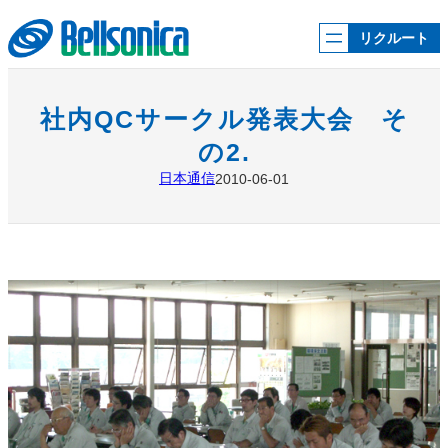
内
容
リクルート
を
ス
キ
ッ
社内QCサークル発表大会 そ
プ
の2.
日本通信
2010-06-01