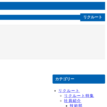
ルソニカ通信
会社案内
技術｜製品
お問合せ
リクルート
C S R
カテゴリー
リクルート
リクルート特集
社員紹介
技術部