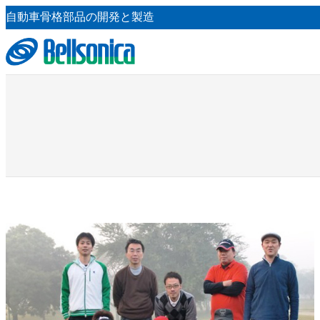
内
自動車骨格部品の開発と製造
容
を
ス
キ
ッ
プ