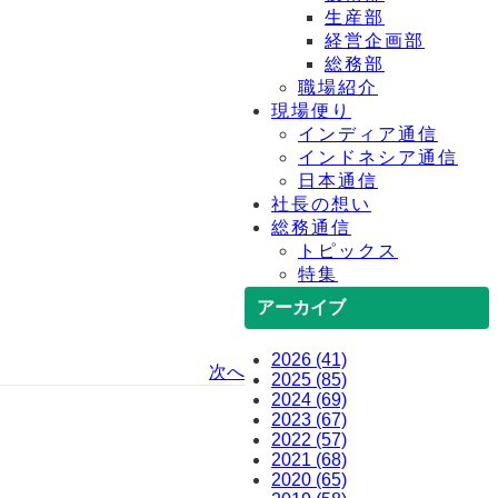
生産部
経営企画部
総務部
職場紹介
現場便り
インディア通信
インドネシア通信
日本通信
社長の想い
総務通信
トピックス
特集
アーカイブ
2026 (41)
次へ
2025 (85)
2024 (69)
2023 (67)
2022 (57)
2021 (68)
2020 (65)