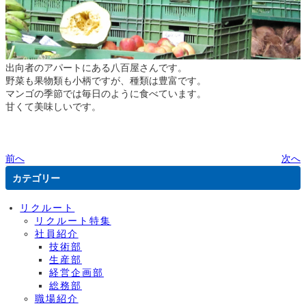
出向者のアパートにある八百屋さんです。
野菜も果物類も小柄ですが、種類は豊富です。
マンゴの季節では毎日のように食べています。
甘くて美味しいです。
前へ
次へ
カテゴリー
リクルート
リクルート特集
社員紹介
技術部
生産部
経営企画部
総務部
職場紹介