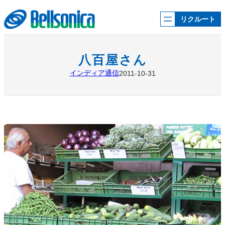
内
容
リクルート
を
ス
キ
ッ
八百屋さん
プ
インディア通信
2011-10-31