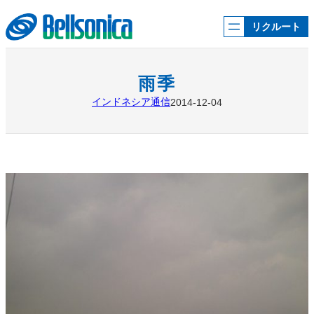
内
容
リクルート
を
ス
キ
ッ
雨季
プ
インドネシア通信
2014-12-04