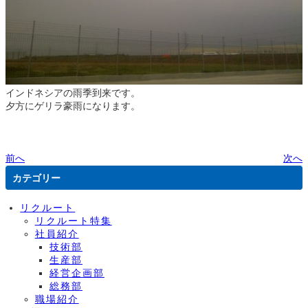
インドネシアの雨季到来です。
夕方にゲリラ豪雨になります。
前へ
次へ
カテゴリー
リクルート
リクルート特集
社員紹介
技術部
生産部
経営企画部
総務部
職場紹介