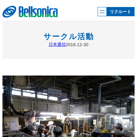
内
容
リクルート
を
ス
キ
ッ
サークル活動
プ
日本通信
2018-12-30