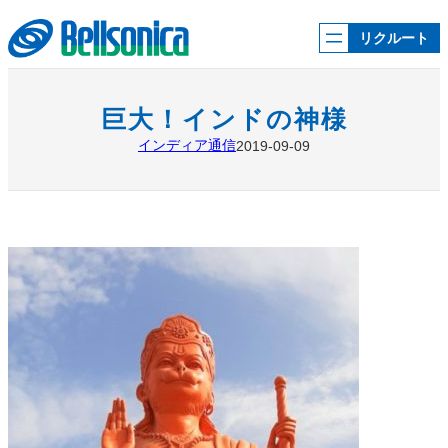
内
容
リクルート
を
ス
キ
ッ
巨大！インドの神様
プ
インディア通信
2019-09-09