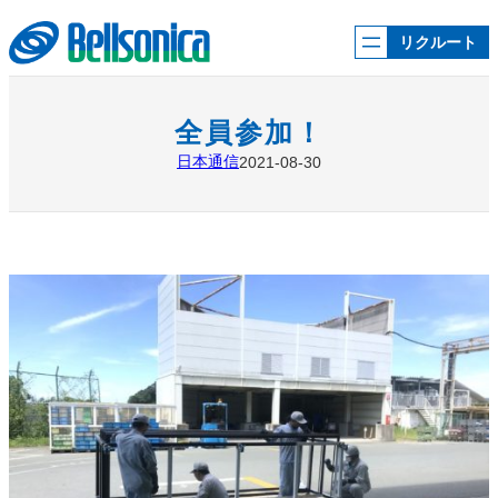
内
容
リクルート
を
ス
キ
ッ
全員参加！
プ
日本通信
2021-08-30