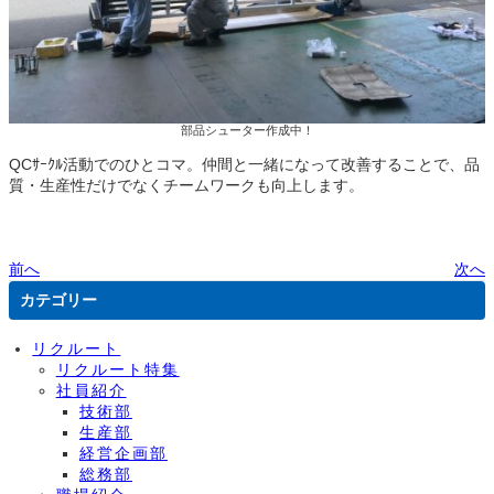
部品シューター作成中！
QCｻｰｸﾙ活動でのひとコマ。仲間と一緒になって改善することで、品
質・生産性だけでなくチームワークも向上します。
前へ
次へ
カテゴリー
リクルート
リクルート特集
社員紹介
技術部
生産部
経営企画部
総務部