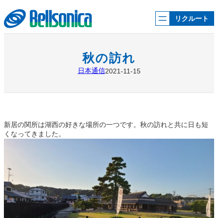
内
容
リクルート
を
ス
キ
ッ
秋の訪れ
プ
日本通信
2021-11-15
新居の関所は湖西の好きな場所の一つです。秋の訪れと共に日も短
くなってきました。