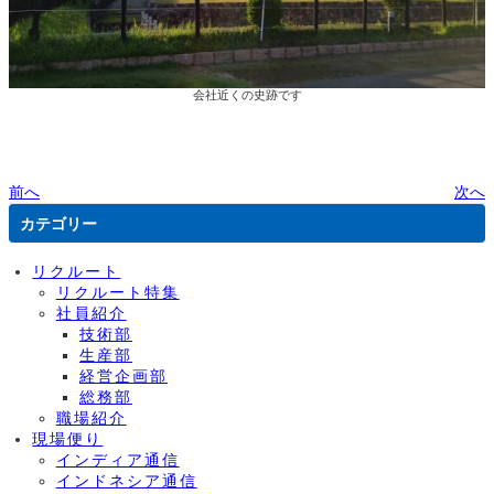
会社近くの史跡です
前へ
次へ
カテゴリー
リクルート
リクルート特集
社員紹介
技術部
生産部
経営企画部
総務部
職場紹介
現場便り
インディア通信
インドネシア通信