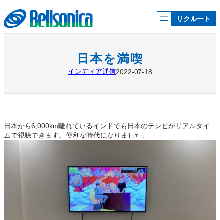
内
容
リクルート
を
ス
キ
ッ
日本を満喫
プ
インディア通信
2022-07-18
日本から6,000km離れているインドでも日本のテレビがリアルタイ
ムで視聴できます。便利な時代になりました。