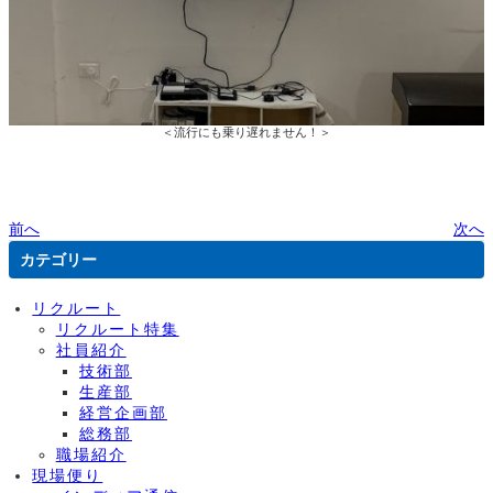
＜流行にも乗り遅れません！＞
前へ
次へ
カテゴリー
リクルート
リクルート特集
社員紹介
技術部
生産部
経営企画部
総務部
職場紹介
現場便り