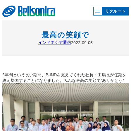
内
容
リクルート
を
ス
キ
ッ
最高の笑顔で
プ
インドネシア通信
2022-09-05
5年間という長い期間、B-INDを支えてくれた社長・工場長が任期を
終え帰国することになりました。みんな最高の笑顔で”ありがとう”！