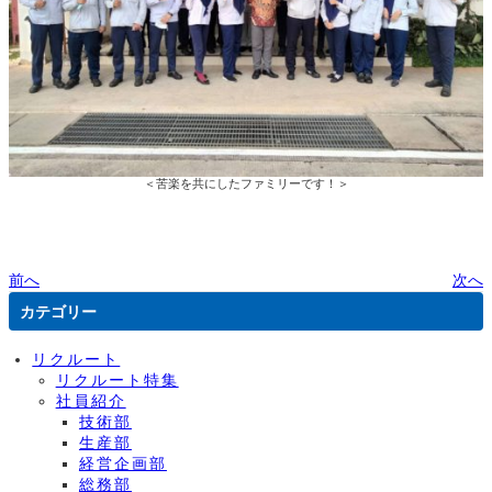
＜苦楽を共にしたファミリーです！＞
前へ
次へ
カテゴリー
リクルート
リクルート特集
社員紹介
技術部
生産部
経営企画部
総務部