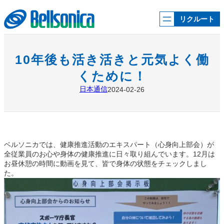
内
容
リクルート
を
ス
キ
ッ
10年後も活き活きと元気よく働
プ
くために！
日本通信
2024-02-26
ベルソニカでは、健康推進活動のエキスパート（心身向上部会）が
全従業員のお心や身体の健康推進に日々取り組んでいます。12月は
お昼休憩の時間に動画を見て、皆で身体の状態をチェックしまし
た。