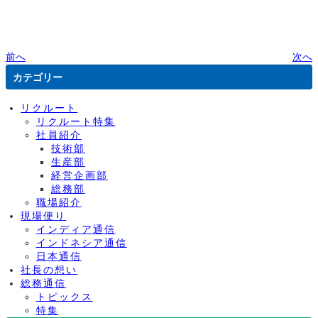
前へ
次へ
カテゴリー
リクルート
リクルート特集
社員紹介
技術部
生産部
経営企画部
総務部
職場紹介
現場便り
インディア通信
インドネシア通信
日本通信
社長の想い
総務通信
トピックス
特集