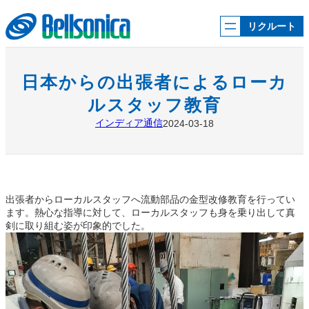
内
容
リクルート
を
ス
キ
ッ
日本からの出張者によるローカ
プ
ルスタッフ教育
インディア通信
2024-03-18
出張者からローカルスタッフへ流動部品の金型改修教育を行ってい
ます。熱心な指導に対して、ローカルスタッフも身を乗り出して真
剣に取り組む姿が印象的でした。