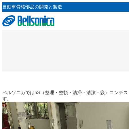
内
自動車骨格部品の開発と製造
容
を
ス
キ
ッ
プ
ベルソニカでは5S（整理・整頓・清掃・清潔・躾）コンテス
す。