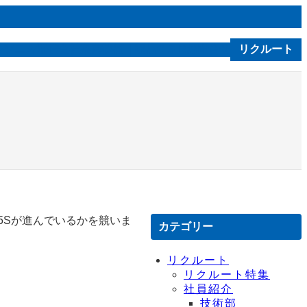
ルソニカ通信
会社案内
技術｜製品
お問合せ
リクルート
C S R
5Sが進んでいるかを競いま
カテゴリー
リクルート
リクルート特集
社員紹介
技術部