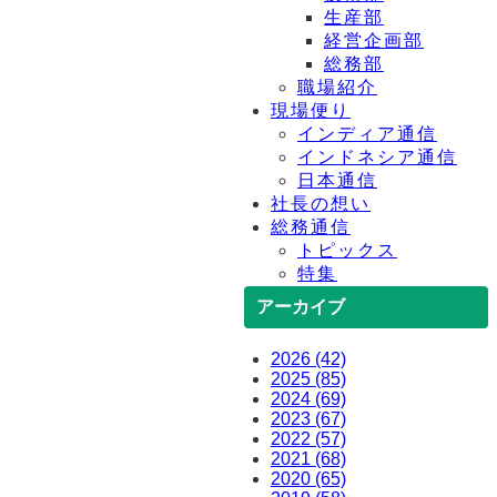
生産部
経営企画部
総務部
職場紹介
現場便り
インディア通信
インドネシア通信
日本通信
社長の想い
総務通信
トピックス
特集
アーカイブ
2026 (42)
2025 (85)
2024 (69)
2023 (67)
2022 (57)
2021 (68)
2020 (65)