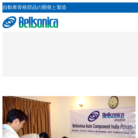
内
自動車骨格部品の開発と製造
容
を
ス
キ
ッ
プ