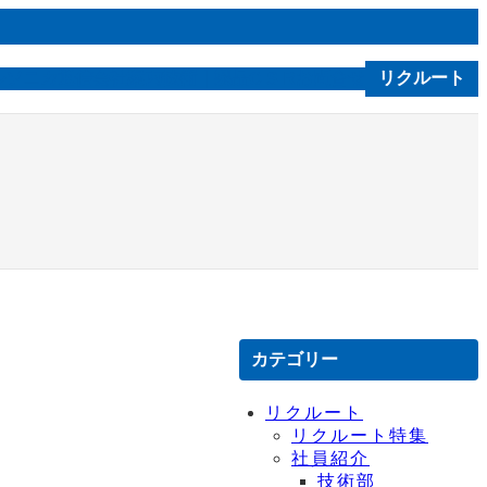
ルソニカ通信
会社案内
技術｜製品
お問合せ
リクルート
C S R
カテゴリー
リクルート
リクルート特集
社員紹介
技術部