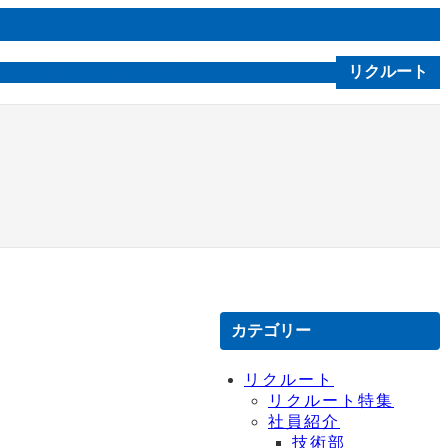
ルソニカ通信
会社案内
技術｜製品
お問合せ
リクルート
C S R
カテゴリー
リクルート
リクルート特集
社員紹介
技術部