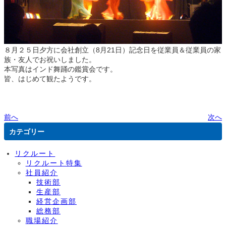
８月２５日夕方に会社創立（8月21日）記念日を従業員＆従業員の家
族・友人でお祝いしました。
本写真はインド舞踊の鑑賞会です。
皆、はじめて観たようです。
前へ
次へ
カテゴリー
リクルート
リクルート特集
社員紹介
技術部
生産部
経営企画部
総務部
職場紹介