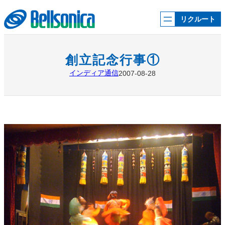
内
容
リクルート
を
ス
キ
ッ
創立記念行事①
プ
インディア通信
2007-08-28