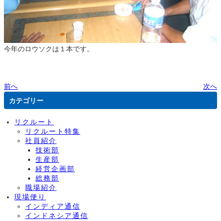
今年のロウソクは１本です。
前へ
次へ
カテゴリー
リクルート
リクルート特集
社員紹介
技術部
生産部
経営企画部
総務部
職場紹介
現場便り
インディア通信
インドネシア通信