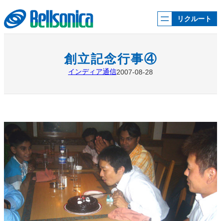
内
容
リクルート
を
ス
キ
ッ
創立記念行事④
プ
インディア通信
2007-08-28