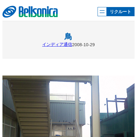
内
容
リクルート
を
ス
キ
ッ
鳥
プ
インディア通信
2008-10-29