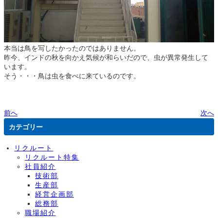
本当は鳥を写したかったのではありません。
昨今、インドの秋を向かえ気候が和らいだので、虫が異常発生して
います。
そう・・・鳥は虫を食べに来ているのです。
前へ
次へ
カテゴリー
リクルート
リクルート特集
社員紹介
技術部
生産部
経営企画部
総務部
職場紹介