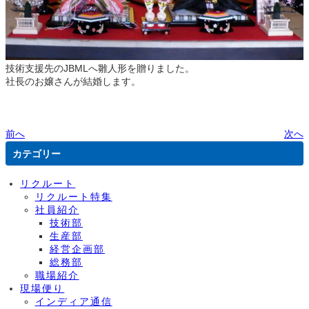
技術支援先のJBMLへ雛人形を贈りました。
社長のお嬢さんが結婚します。
前へ
次へ
カテゴリー
リクルート
リクルート特集
社員紹介
技術部
生産部
経営企画部
総務部
職場紹介
現場便り
インディア通信