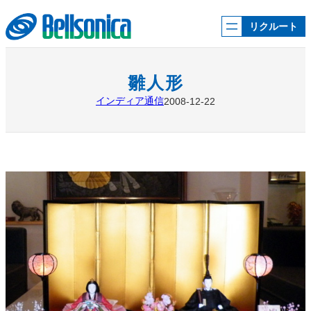
内
容
リクルート
を
ス
キ
ッ
雛人形
プ
インディア通信
2008-12-22