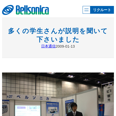
内
容
リクルート
を
ス
キ
ッ
多くの学生さんが説明を聞いて
プ
下さいました
日本通信
2009-01-13