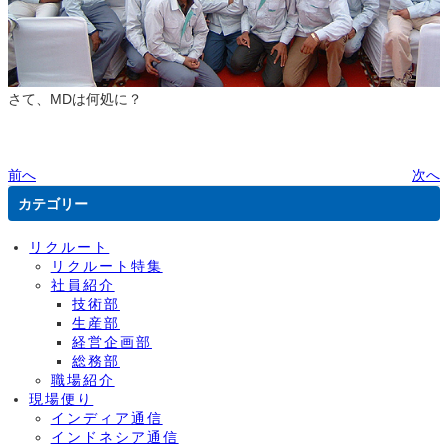
さて、MDは何処に？
前へ
次へ
カテゴリー
リクルート
リクルート特集
社員紹介
技術部
生産部
経営企画部
総務部
職場紹介
現場便り
インディア通信
インドネシア通信