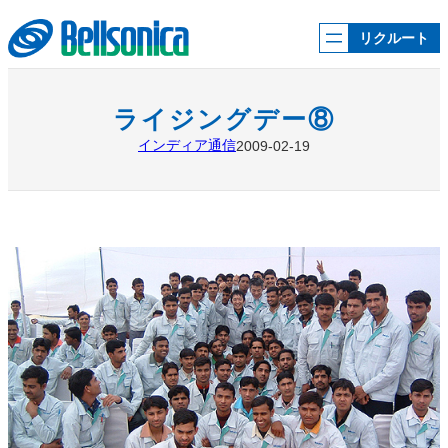
内
容
リクルート
を
ス
キ
ッ
ライジングデー⑧
プ
インディア通信
2009-02-19