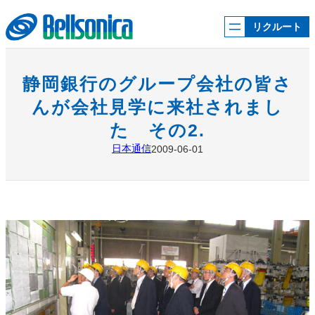
内
容
リクルート
を
ス
キ
ッ
静岡銀行のグループ会社の皆さ
プ
んが会社見学に来社されまし
た その2.
日本通信
2009-06-01