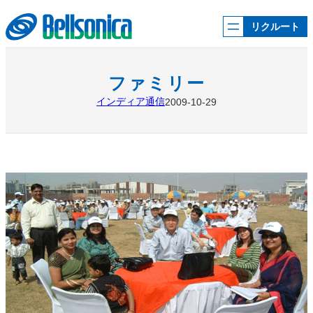
内
容
リクルート
を
ス
キ
ッ
ファミリー
プ
インディア通信
2009-10-29