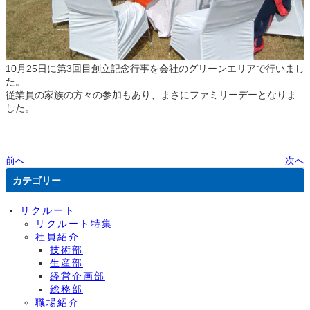
10月25日に第3回目創立記念行事を会社のグリーンエリアで行いまし
た。
従業員の家族の方々の参加もあり、まさにファミリーデーとなりま
した。
前へ
次へ
カテゴリー
リクルート
リクルート特集
社員紹介
技術部
生産部
経営企画部
総務部
職場紹介