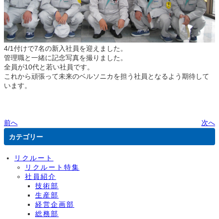
4/1付けで7名の新入社員を迎えました。
管理職と一緒に記念写真を撮りました。
全員が10代と若い社員です。
これから頑張って未来のベルソニカを担う社員となるよう期待して
います。
前へ
次へ
カテゴリー
リクルート
リクルート特集
社員紹介
技術部
生産部
経営企画部
総務部