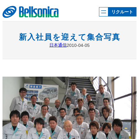
内
容
リクルート
を
ス
キ
ッ
新入社員を迎えて集合写真
プ
日本通信
2010-04-05