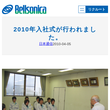
内
容
リクルート
を
ス
キ
ッ
2010年入社式が行われまし
プ
た。
日本通信
2010-04-05