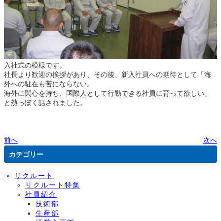
入社式の模様です。
社長より歓迎の挨拶があり、その後、新入社員への期待として「海
外への駐在も苦にならない。
海外に関心を持ち、国際人として行動できる社員に育って欲しい」
と熱っぽく話されました。
前へ
次へ
カテゴリー
リクルート
リクルート特集
社員紹介
技術部
生産部