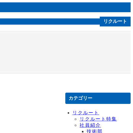
ルソニカ通信
会社案内
技術｜製品
お問合せ
リクルート
C S R
カテゴリー
リクルート
リクルート特集
社員紹介
技術部