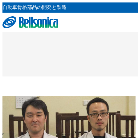
内
自動車骨格部品の開発と製造
容
を
ス
キ
ッ
プ