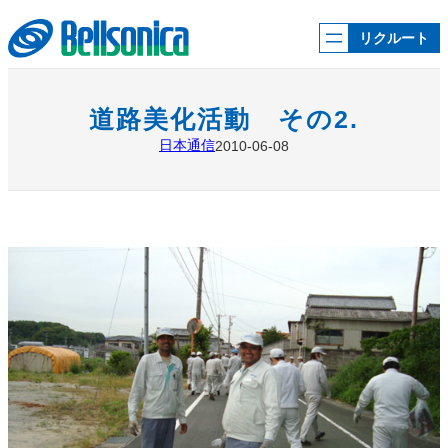
内
容
リクルート
を
ス
キ
ッ
道路美化活動 その2.
プ
日本通信
2010-06-08