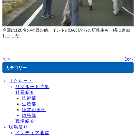
今回は120名の社員の他、インドのBACIからの研修生も一緒に参加
しました。
前へ
次へ
カテゴリー
リクルート
リクルート特集
社員紹介
技術部
生産部
経営企画部
総務部
職場紹介
現場便り
インディア通信