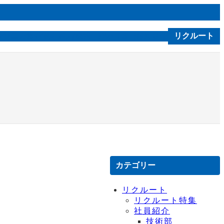
ルソニカ通信
会社案内
技術｜製品
お問合せ
リクルート
C S R
。
カテゴリー
リクルート
リクルート特集
社員紹介
技術部