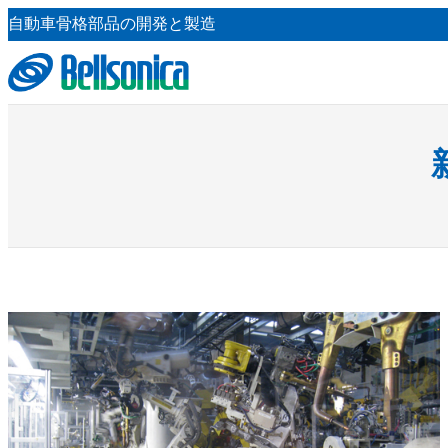
内
自動車骨格部品の開発と製造
容
を
ス
キ
ッ
プ