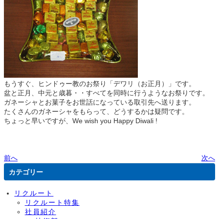
もうすぐ、ヒンドゥー教のお祭り「デワリ（お正月）」です。
盆と正月、中元と歳暮・・すべてを同時に行うようなお祭りです。
ガネーシャとお菓子をお世話になっている取引先へ送ります。
たくさんのガネーシャをもらって、どうするかは疑問です。
ちょっと早いですが、We wish you Happy Diwali !
前へ
次へ
カテゴリー
リクルート
リクルート特集
社員紹介