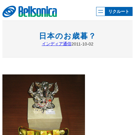
内
容
リクルート
を
ス
キ
ッ
日本のお歳暮？
プ
インディア通信
2011-10-02