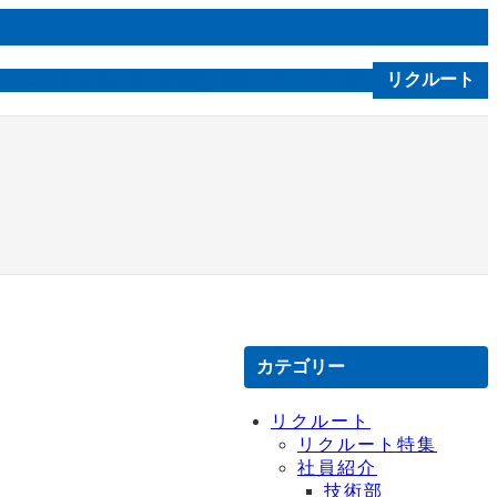
ルソニカ通信
会社案内
技術｜製品
お問合せ
リクルート
C S R
カテゴリー
リクルート
リクルート特集
社員紹介
技術部