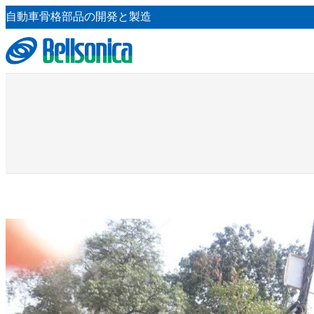
内
自動車骨格部品の開発と製造
容
を
ス
キ
ッ
プ