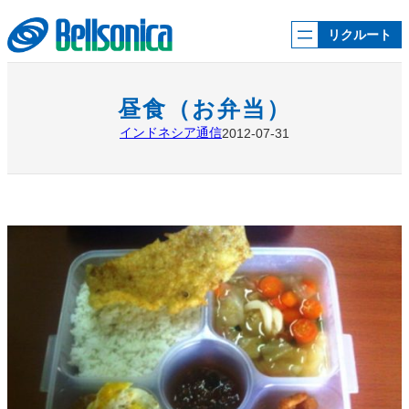
内
容
リクルート
を
ス
キ
ッ
昼食（お弁当）
プ
インドネシア通信
2012-07-31