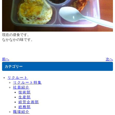
現在の昼食です。
なかなかの味です。
前へ
次へ
カテゴリー
リクルート
リクルート特集
社員紹介
技術部
生産部
経営企画部
総務部
職場紹介