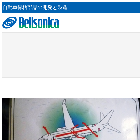
内
自動車骨格部品の開発と製造
容
を
ス
キ
ッ
プ