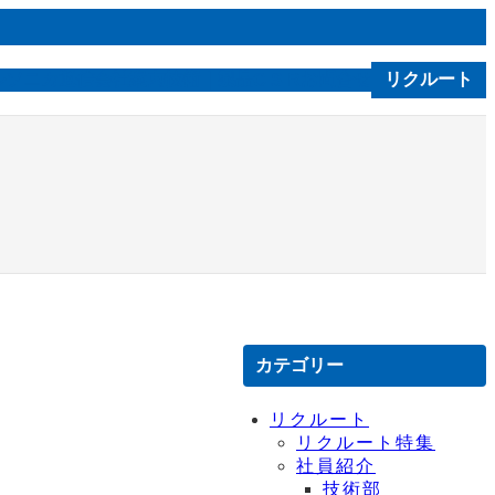
ルソニカ通信
会社案内
技術｜製品
お問合せ
リクルート
C S R
カテゴリー
リクルート
リクルート特集
社員紹介
技術部