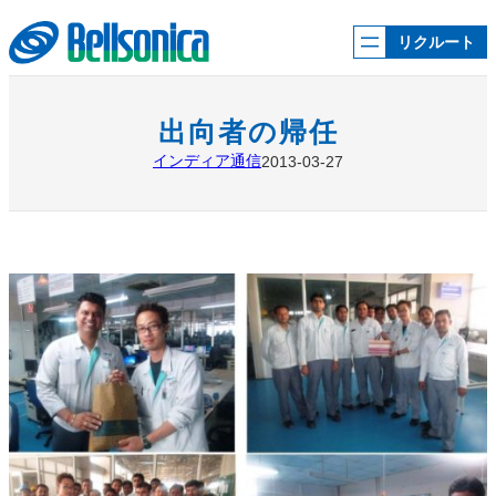
内
容
リクルート
を
ス
キ
ッ
出向者の帰任
プ
インディア通信
2013-03-27