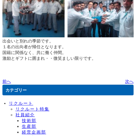
出会いと別れの季節です。
１名の出向者が帰任となります。
国籍に関係なく、共に働く仲間。
激励とギフトに囲まれ・・微笑ましい限りです。
前へ
次へ
カテゴリー
リクルート
リクルート特集
社員紹介
技術部
生産部
経営企画部