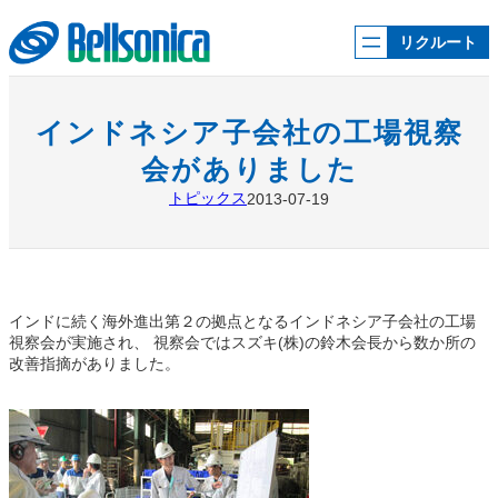
内
容
リクルート
を
ス
キ
ッ
インドネシア子会社の工場視察
プ
会がありました
トピックス
2013-07-19
インドに続く海外進出第２の拠点となるインドネシア子会社の工場
視察会が実施され、 視察会ではスズキ(株)の鈴木会長から数か所の
改善指摘がありました。