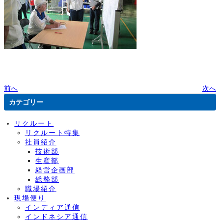
前へ
次へ
カテゴリー
リクルート
リクルート特集
社員紹介
技術部
生産部
経営企画部
総務部
職場紹介
現場便り
インディア通信
インドネシア通信