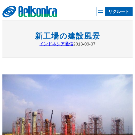
内
容
リクルート
を
ス
キ
ッ
新工場の建設風景
プ
インドネシア通信
2013-09-07