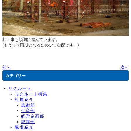
柱工事も順調に進んでいます。
(もうじき雨期となるため少し心配です。)
前へ
次へ
カテゴリー
リクルート
リクルート特集
社員紹介
技術部
生産部
経営企画部
総務部
職場紹介