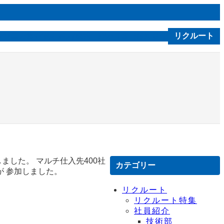
ルソニカ通信
会社案内
技術｜製品
お問合せ
リクルート
C S R
ました。 マルチ仕入先400社
カテゴリー
が 参加しました。
リクルート
リクルート特集
社員紹介
技術部