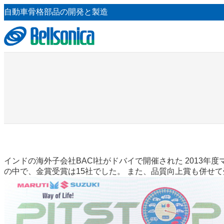
内
自動車骨格部品の開発と製造
容
を
ス
キ
ッ
プ
インドの海外子会社BACI社がドバイで開催された 2013年
の中で、金賞受賞は15社でした。 また、品質向上賞も併せて